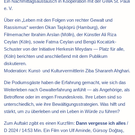
Ein Nachmittagsaustausch in Kooperation mit der GWA St. Pauli
e. V.
Über ein „Leben mit den Folgen von rechter Gewalt und
Rassismus“ werden Okan Taşköprü (Hamburg), der
Filmemacher Ibrahim Arslan (Mölln), der Künstler Ali Riza
Ceylan (Köln), sowie Fatma Ceylan und Bengü Kocatürk-
Schuster von der Initiative Herkesin Meydanı — Platz für alle,
(Köln) berichten und anschließend mit dem Publikum
diskutieren.
Moderation: Kunst- und Kulturvermittlerin Ziba Sharareh Ahghari.
Die Podiumsgäste haben die Erfahrung gemacht, wie sich das
Weiterleben nach Gewalterfahrung anfühlt — als Angehörige, als
Betroffene oder im engen Freundeskreis. Ihre Leben sind so
unterschiedlich, wie ihre Bewältigungsstrategien. Was hilft und
stärkt, um zu überleben und ein Leben in Würde zu führen?
Zum Auftakt zgibt es einen Kurzfilm:
Dann vergesse ich alles
/
D 2024 / 14:53 Min. Ein Film von Ulf Aminde, Gürsoy Doğtaş,