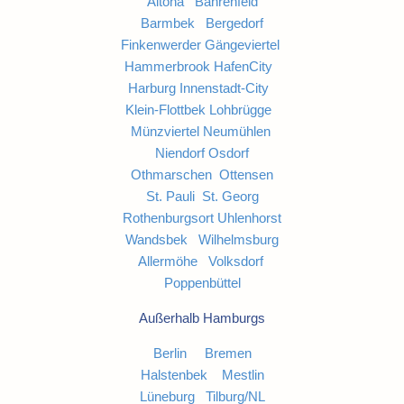
Altona
Bahrenfeld
Barmbek
Bergedorf
Finkenwerder
Gängeviertel
Hammerbrook
HafenCity
Harburg
Innenstadt-City
Klein-Flottbek
Lohbrügge
Münzviertel
Neumühlen
Niendorf
Osdorf
Othmarschen
Ottensen
St. Pauli
St. Georg
Rothenburgsort
Uhlenhorst
Wandsbek
Wilhelmsburg
Allermöhe
Volksdorf
Poppenbüttel
Außerhalb Hamburgs
Berlin
Bremen
Halstenbek
Mestlin
Lüneburg
Tilburg/NL