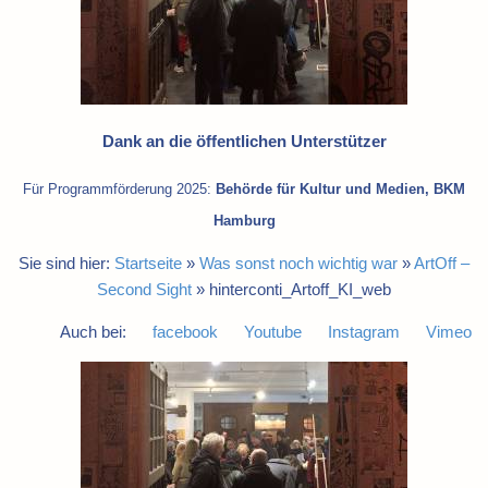
Dank an die öffentlichen Unterstützer
Für Programmförderung 2025:
Behörde für Kultur und Medien, BKM
Hamburg
Sie sind hier:
Startseite
»
Was sonst noch wichtig war
»
ArtOff –
Second Sight
»
hinterconti_Artoff_KI_web
Auch bei:
facebook
Youtube
Instagram
Vimeo