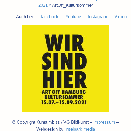
2021
»
ArtOff_Kultursommer
Auch bei:
facebook
Youtube
Instagram
Vimeo
© Copyright Kunstimbiss / VG Bildkunst –
Impressum
–
Webdesign by
Inselpark media