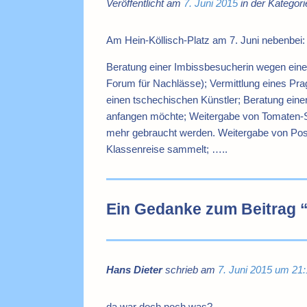
Veröffentlicht am
7. Juni 2015
in der Kategor
Am Hein-Köllisch-Platz am 7. Juni nebenbei:
Beratung einer Imbissbesucherin wegen eine
Forum für Nachlässe); Vermittlung eines Prag
einen tschechischen Künstler; Beratung einer 
anfangen möchte; Weitergabe von Tomaten-Se
mehr gebraucht werden. Weitergabe von Postka
Klassenreise sammelt; …..
Ein Gedanke zum Beitrag 
Hans Dieter
schrieb am
7. Juni 2015 um 21
da war doch noch was?