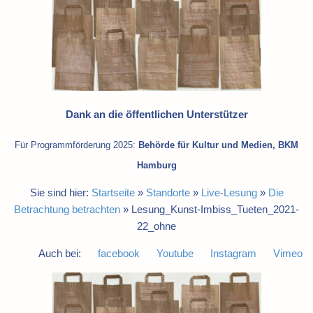
Dank an die öffentlichen Unterstützer
Für Programmförderung 2025:
Behörde für Kultur und Medien, BKM
Hamburg
Sie sind hier:
Startseite
»
Standorte
»
Live-Lesung
»
Die
Betrachtung betrachten
»
Lesung_Kunst-Imbiss_Tueten_2021-
22_ohne
Auch bei:
facebook
Youtube
Instagram
Vimeo