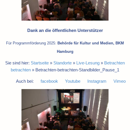
Dank an die öffentlichen Unterstützer
Für Programmförderung 2025:
Behörde für Kultur und Medien, BKM
Hamburg
Sie sind hier:
Startseite
»
Standorte
»
Live-Lesung
»
Betrachten
betrachten
»
Betrachten-betrachten-Standbilder_Pause_1
Auch bei:
facebook
Youtube
Instagram
Vimeo