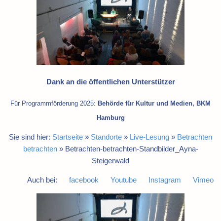
Dank an die öffentlichen Unterstützer
Für Programmförderung 2025:
Behörde für Kultur und Medien, BKM
Hamburg
Sie sind hier:
Startseite
»
Standorte
»
Live-Lesung
»
Betrachten
betrachten
»
Betrachten-betrachten-Standbilder_Ayna-
Steigerwald
Auch bei:
facebook
Youtube
Instagram
Vimeo