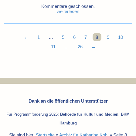
Kommentare geschlossen.
weiterlesen
←
1
…
5
6
7
8
9
10
11
…
26
→
Dank an die öffentlichen Unterstützer
Für Programmförderung 2025:
Behörde für Kultur und Medien, BKM
Hamburg
Sie sind hier:
Startseite
»
Archiv für Katharina Kohl
»
Seite 8