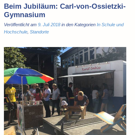
Beim Jubiläum: Carl-von-Ossietzki-
Gymnasium
Veröffentlicht am
9. Juli 2018
in den Kategorien
In Schule und
Hochschule
,
Standorte