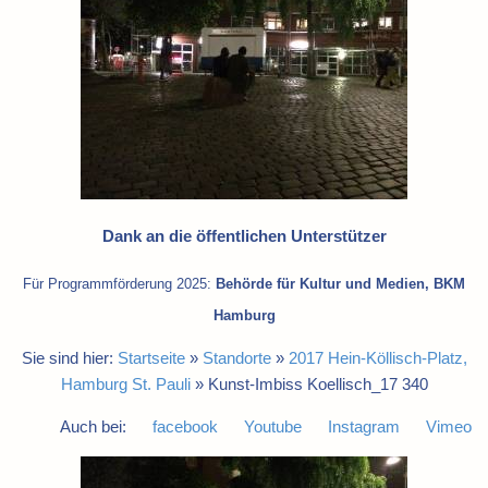
Dank an die öffentlichen Unterstützer
Für Programmförderung 2025:
Behörde für Kultur und Medien, BKM
Hamburg
Sie sind hier:
Startseite
»
Standorte
»
2017 Hein-Köllisch-Platz,
Hamburg St. Pauli
»
Kunst-Imbiss Koellisch_17 340
Auch bei:
facebook
Youtube
Instagram
Vimeo