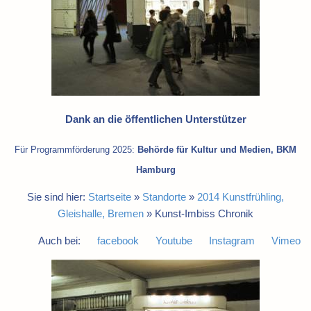
Dank an die öffentlichen Unterstützer
Für Programmförderung 2025:
Behörde für Kultur und Medien, BKM
Hamburg
Sie sind hier:
Startseite
»
Standorte
»
2014 Kunstfrühling,
Gleishalle, Bremen
»
Kunst-Imbiss Chronik
Auch bei:
facebook
Youtube
Instagram
Vimeo