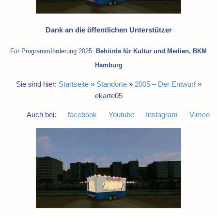
Dank an die öffentlichen Unterstützer
Für Programmförderung 2025:
Behörde für Kultur und Medien, BKM
Hamburg
Sie sind hier:
Startseite
»
Standorte
»
2005 – Der Entwurf
»
ekarte05
Auch bei:
facebook
Youtube
Instagram
Vimeo