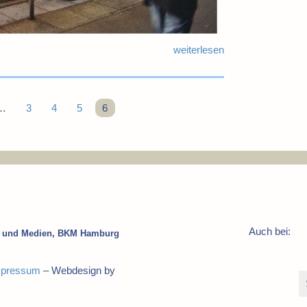
weiterlesen
…
3
4
5
6
Auch bei:
ur und Medien, BKM Hamburg
mpressum
– Webdesign by