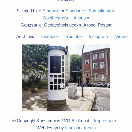
Sie sind hier:
Startseite
»
Standorte
»
Bushaltestelle
Goethestraße – Altona
»
Ganzsaule_Gedaechtnislueckn_Altona_Poststr
Auch bei:
facebook
Youtube
Instagram
Vimeo
© Copyright Kunstimbiss / VG Bildkunst –
Impressum
–
Webdesign by
Inselpark media